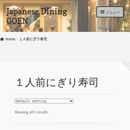
ナ
コ
Japanese Dining
メニュー
ビ
ン
GOEN
ゲ
テ
ー
ン
GOEN本サイト
シ
ツ
Home
１人前にぎり寿司
ョ
へ
ホーム
ン
ス
へ
キ
カート
ス
ッ
キ
プ
ショップ
ッ
１人前にぎり寿司
プ
Showing all 5 results