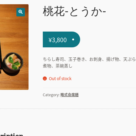
桃花-とうか-
🔍
¥
3,800
ちらし寿司、玉子巻き、お刺身、揚げ物、天ぷら
煮物、茶碗蒸し
Out of stock
Category:
略式会席膳
ription