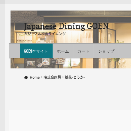
ナ
コ
Japanese Dining GOEN
ビ
ン
カジュアル和食ダイニング
ゲ
テ
ー
ン
シ
ツ
GOEN本サイト
ホーム
カート
ショップ
ョ
へ
ン
ス
へ
キ
ス
ッ
Home
略式会席膳
桃花-とうか-
キ
プ
ッ
プ