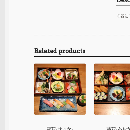
※器に
Related products
雪花-せっか-
葵花-あおか