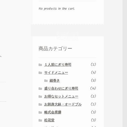
No products in the cart.
商品カテゴリー
、
１人前にぎり寿司
(5)
サイドメニュー
(4)
細巻き
(0)
盛り合わせにぎり寿司
(14)
お得なセットメニュー
(2)
お刺身大鉢・オードブル
(5)
略式会席膳
(3)
松花堂
(3)