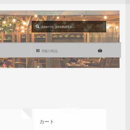
Search
Search
for:
¥
0
0個の商品
カート